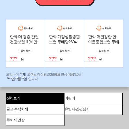
한화 더 경증 간편
한화 가정생활종합
한화 더건강한 한
건강보험Ⅱ(세만
보험 무배당2604:
아름종합보험 무배
기형) 무배당2604:
골프플랜
당2604:납입후
월보험료
월보험료
월보험료
(납입후50%해약환
50%해약환급금지
급금지급형,간편고
급형_건강고지형
???
???
???
원
원
원
지형)
보험나이
**세
고객님의 상령일(보험료 인상 예정일)은
****년 **월 **일
입니다.
전체보기
어린이
골프·주택화재
유병자·간편심사
무해지 건강