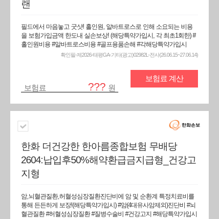
랜
필드에서 마음놓고 굿샷! 홀인원, 알바트로스로 인해 소요되는 비용
을 보험가입금액 한도내 실손보상! (해당특약가입시, 각 최초1회한) #
홀인원비용 #알바트로스비용 #골프용품손해 #각해당특약가입시
확인필-제2026-태평GA-기타(광고)02982L-전사(26.06.15~27.06.14)
보험료 계산
???
보험료
원
한화 더건강한 한아름종합보험 무배당
2604:납입후50%해약환급금지급형_건강고
지형
암,뇌혈관질환,허혈성심장질환진단비에 암 및 순환계 특정치료비를
통해 든든하게 보장!(해당특약가입시) #암(4대유사암제외)진단비 #뇌
혈관질환 #허혈성심장질환 #질병수술비 #건강고지 #해당특약가입시