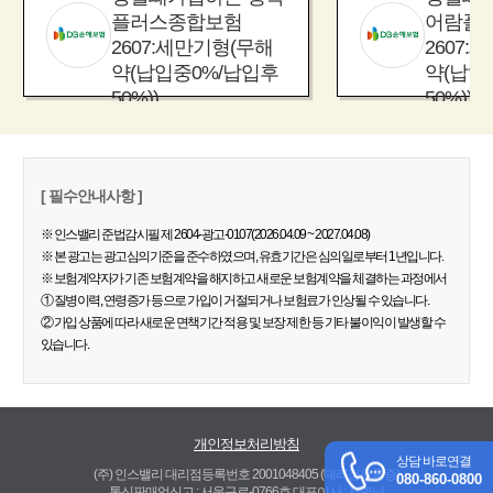
플러스종합보험
어람플
2607:세만기형(무해
2607:
약(납입중0%/납입후
약(납입
50%))
50%))
[ 필수안내사항 ]
※ 인스밸리 준법감시필 제 2604-광고-0107(2026.04.09 ~ 2027.04.08)
※ 본 광고는 광고심의기준을 준수하였으며, 유효기간은 심의일로부터 1년입니다.
※ 보험계약자가 기존 보험계약을 해지하고 새로운 보험계약을 체결하는 과정에서
① 질병이력, 연령증가 등으로 가입이 거절되거나 보험료가 인상될 수 있습니다.
② 가입 상품에 따라 새로운 면책기간 적용 및 보장 제한 등 기타 불이익이 발생할 수
있습니다.
개인정보처리방침
상담 바로연결
(주) 인스밸리 대리점등록번호 2001048405
(대리점등록증)
080-860-0800
통신판매업신고 : 서울구로-0766호 대표이사 : 서병남