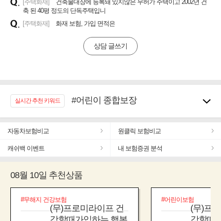
[주택화재]
건축물대장에 등록돼 있지않은 무허가 주택이고 2002년 건
축 된 40평 정도의 단독주택입니
[주택화재]
화재 보험, 가입 면적은
상담 글쓰기
#어린이 종합보장
실시간 추천 키워드
#임플란트, 치아치료보장
#노후대비 연금재테크!
자동차보험비교
원클릭 보험비교
#우리집 화재, 도난대비
캐쉬백 이벤트
#추천골프보험
내 보험증권 분석
#바뀌기전에 4세대 가입
#무해지 건강보험
08월 10일 추천상품
#교통사고대비 운전자보험
#무해지 건강보험
#어린이보험
(무)프로미라이프 건
(무)프
강할때가입하는 행복
강할때