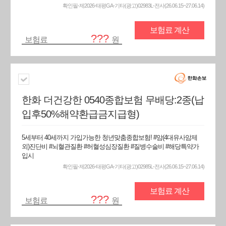
확인필-제2026-태평GA-기타(광고)02983L-전사(26.06.15~27.06.14)
보험료 계산
???
보험료
원
한화 더건강한 0540종합보험 무배당:2종(납
입후50%해약환급금지급형)
5세부터 40세까지 가입가능한 청년맞춤종합보험! #암(4대유사암제
외)진단비 #뇌혈관질환 #허혈성심장질환 #질병수술비 #해당특약가
입시
확인필-제2026-태평GA-기타(광고)02985L-전사(26.06.15~27.06.14)
보험료 계산
???
보험료
원