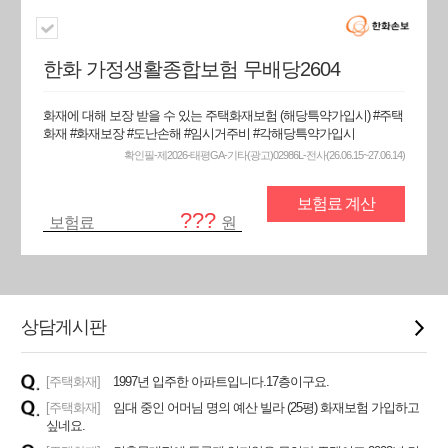
한화 가정생활종합보험 무배당2604
화재에 대해 보장 받을 수 있는 주택화재보험 (해당특약가입시) #주택
화재 #화재보장 #도난손해 #임시거주비 #각해당특약가입시
확인필-제2026-태평GA-기타(광고)02986L-전사(26.06.15~27.06.14)
보험료 계산
???
보험료
원
상담게시판
[주택화재]
1997년 입주한 아파트입니다.17층이구요.
[주택화재]
임대 중인 어머님 명의 예산 빌라 (25평) 화재보험 가입하고
싶네요.