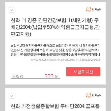
한화 더 경증 간편건강보험Ⅱ(세만기형) 무
배당2604:(납입후50%해약환급금지급형,간
편고지형)
납입후50%해약환급금지급형으로 납입기간 중 해지 시 해약환급금이
없는 대신 기본형대비 보험료 부담은 낮춘 상품! #암(4대유사암제외)
진단비 #뇌혈관질환 #허혈성심장질환 #질병수술비 #해당특약가입시
확인필-제2026-태평GA-기타(광고)02984L-전사(26.06.15~27.06.14)
보험료 계산
???
보험료
원
한화 가정생활종합보험 무배당2604:골프플