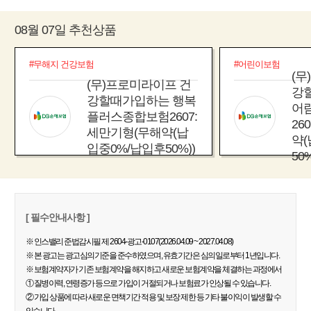
08월 07일 추천상품
#무해지 건강보험
#어린이보험
(무
(무)프로미라이프 건
강
강할때가입하는 행복
어
플러스종합보험2607:
26
세만기형(무해약(납
약(
입중0%/납입후50%))
50%
[ 필수안내사항 ]
※ 인스밸리 준법감시필 제 2604-광고-0107(2026.04.09 ~ 2027.04.08)
※ 본 광고는 광고심의기준을 준수하였으며, 유효기간은 심의일로부터 1년입니다.
※ 보험계약자가 기존 보험계약을 해지하고 새로운 보험계약을 체결하는 과정에서
① 질병이력, 연령증가 등으로 가입이 거절되거나 보험료가 인상될 수 있습니다.
② 가입 상품에 따라 새로운 면책기간 적용 및 보장 제한 등 기타 불이익이 발생할 수
있습니다.